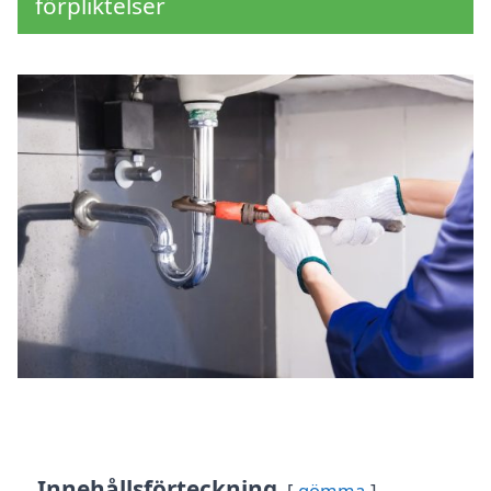
förpliktelser
Innehållsförteckning
gömma