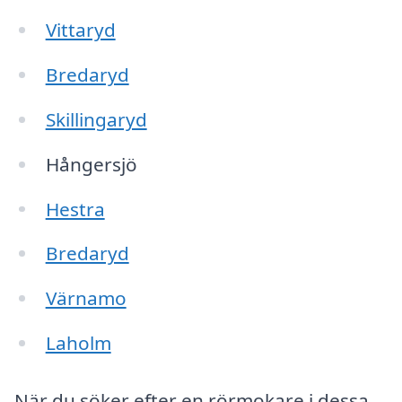
Vittaryd
Bredaryd
Skillingaryd
Hångersjö
Hestra
Bredaryd
Värnamo
Laholm
När du söker efter en rörmokare i dessa