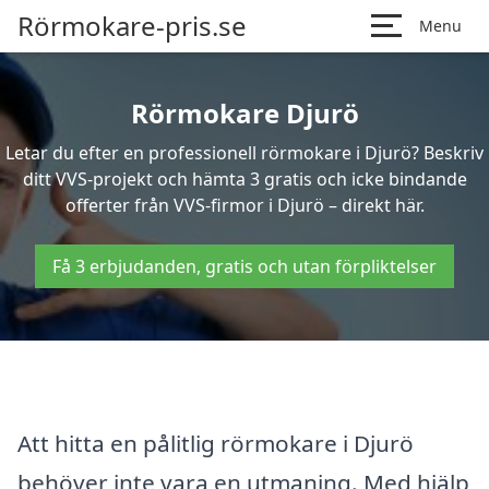
Rörmokare-pris.se
Menu
Rörmokare Djurö
Letar du efter en professionell rörmokare i Djurö? Beskriv
ditt VVS-projekt och hämta 3 gratis och icke bindande
offerter från VVS-firmor i Djurö – direkt här.
Få 3 erbjudanden, gratis och utan förpliktelser
Att hitta en pålitlig rörmokare i Djurö
behöver inte vara en utmaning. Med hjälp