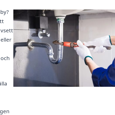
eby?
tt
avsett
eller
 och
lla
ngen