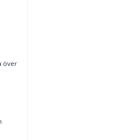
a över
n