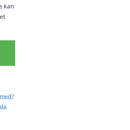
re kan
get
l med?
uda
e