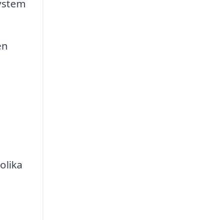
ystem
en
olika