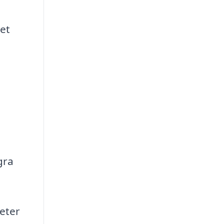
det
gra
eter