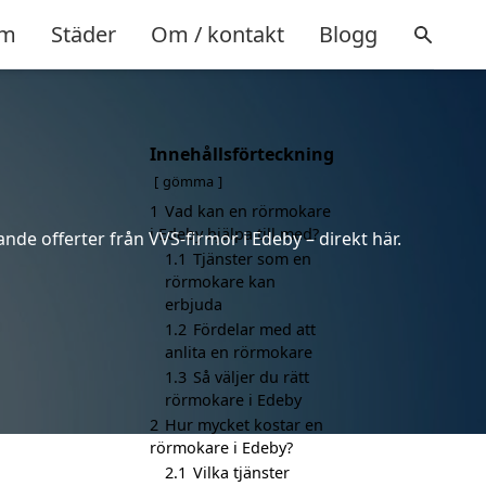
m
Städer
Om / kontakt
Blogg
Innehållsförteckning
gömma
1
Vad kan en rörmokare
i Edeby hjälpa till med?
nde offerter från VVS-firmor i Edeby – direkt här.
1.1
Tjänster som en
rörmokare kan
erbjuda
1.2
Fördelar med att
anlita en rörmokare
1.3
Så väljer du rätt
rörmokare i Edeby
2
Hur mycket kostar en
rörmokare i Edeby?
2.1
Vilka tjänster