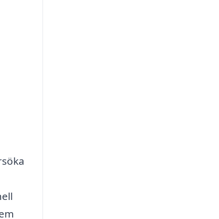
rsöka
ell
lem