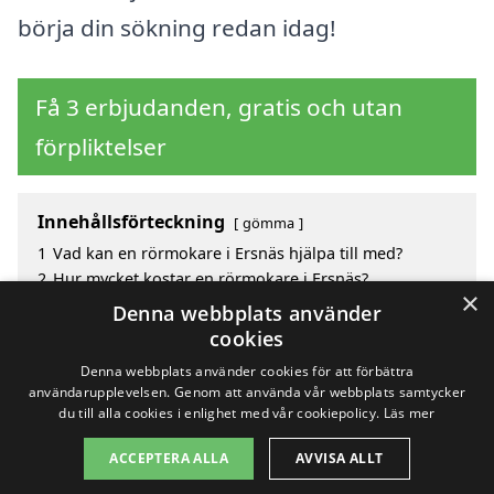
börja din sökning redan idag!
Få 3 erbjudanden, gratis och utan
förpliktelser
Innehållsförteckning
gömma
1
Vad kan en rörmokare i Ersnäs hjälpa till med?
2
Hur mycket kostar en rörmokare i Ersnäs?
×
3
Fördelar med att välja rörmokare i Ersnäs
Denna webbplats använder
4
Sök efter en skicklig rörmokare i de omgivande
cookies
städerna Ersnäs
Denna webbplats använder cookies för att förbättra
användarupplevelsen. Genom att använda vår webbplats samtycker
du till alla cookies i enlighet med vår cookiepolicy.
Läs mer
Copyright 2026 - Pilanto Aps
ACCEPTERA ALLA
AVVISA ALLT
Hem
Om / kontakt
Blogg
Webbplatskarta
Villkor