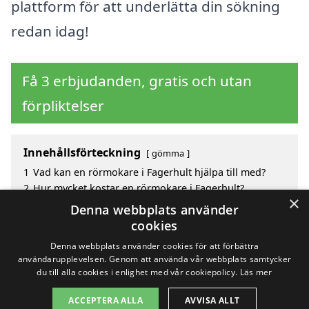
plattform för att underlätta din sökning
redan idag!
Få 3 erbjudanden, gratis och utan
förpliktelser
Innehållsförteckning
gömma
1
Vad kan en rörmokare i Fagerhult hjälpa till med?
2
Hur mycket kostar en rörmokare i Fagerhult?
×
3
Fördelar med att välja rörmokare i Fagerhult
Denna webbplats använder
4
Sök efter en skicklig rörmokare i de omgivande
cookies
städerna Fagerhult
Denna webbplats använder cookies för att förbättra
användarupplevelsen. Genom att använda vår webbplats samtycker
du till alla cookies i enlighet med vår cookiepolicy.
Läs mer
Copyright 2026 - Pilanto Aps
ACCEPTERA ALLA
AVVISA ALLT