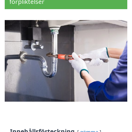
förpliktelser
Innehållsförteckning
gömma