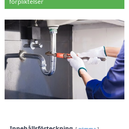
förpliktelser
Innehållsförteckning
gömma