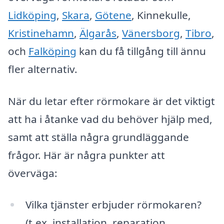
Lidköping
,
Skara
,
Götene
, Kinnekulle,
Kristinehamn
,
Älgarås
,
Vänersborg
,
Tibro
,
och
Falköping
kan du få tillgång till ännu
fler alternativ.
När du letar efter rörmokare är det viktigt
att ha i åtanke vad du behöver hjälp med,
samt att ställa några grundläggande
frågor. Här är några punkter att
överväga:
Vilka tjänster erbjuder rörmokaren?
(t.ex. installation, reparation,