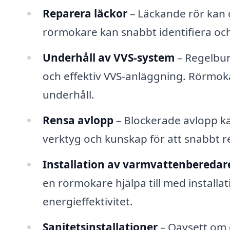
Reparera läckor
– Läckande rör kan 
rörmokare kan snabbt identifiera och
Underhåll av VVS-system
– Regelbund
och effektiv VVS-anläggning. Rörmok
underhåll.
Rensa avlopp
– Blockerade avlopp k
verktyg och kunskap för att snabbt r
Installation av varmvattenberedar
en rörmokare hjälpa till med installat
energieffektivitet.
Sanitetsinstallationer
– Oavsett om d