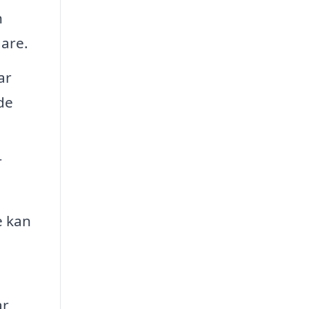
n
gare.
ar
de
r
e kan
r,