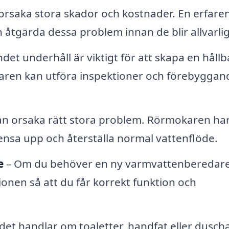
orsaka stora skador och kostnader. En erfare
 åtgärda dessa problem innan de blir allvarli
et underhåll är viktigt för att skapa en hållb
aren kan utföra inspektioner och förebyggan
an orsaka rätt stora problem. Rörmokaren ha
ensa upp och återställa normal vattenflöde.
e
– Om du behöver en ny varmvattenberedar
ionen så att du får korrekt funktion och
et handlar om toaletter, handfat eller duscha