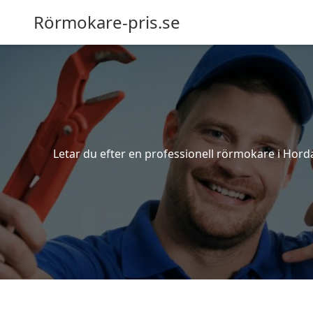
Rörmokare-pris.se
Letar du efter en professionell rörmokare i Horda