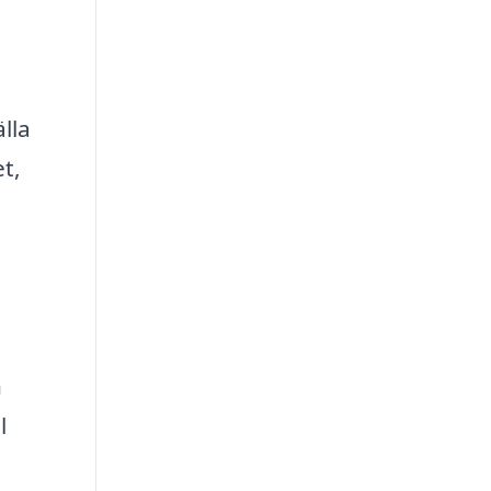
lla
t,
n
l