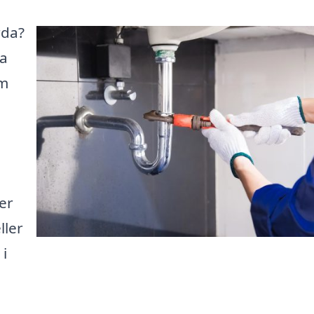
rda?
ta
om
er
ller
i