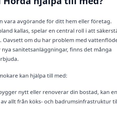
 Horda hjälpa till med?
an vara avgörande för ditt hem eller företag.
nd kallas, spelar en central roll i att säkerstä
a. Oavsett om du har problem med vattenflöde
av nya sanitetsanläggningar, finns det många
erbjuda.
mokare kan hjälpa till med:
ygger nytt eller renoverar din bostad, kan e
 av allt från köks- och badrumsinfrastruktur til