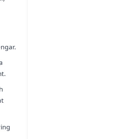
engar.
a
t.
h
nt
ring