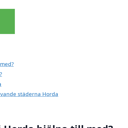
l med?
?
a
givande städerna Horda