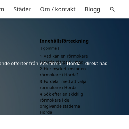
m
Städer
Om / kontakt
Blogg
Innehållsförteckning
gömma
1
Vad kan en rörmokare
i Horda hjälpa till med?
nde offerter från VVS-firmor i Horda – direkt här.
2
Hur mycket kostar en
rörmokare i Horda?
3
Fördelar med att välja
rörmokare i Horda
4
Sök efter en skicklig
rörmokare i de
omgivande städerna
Horda