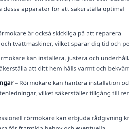
 dessa apparater för att säkerställa optimal
rmokare är också skickliga på att reparera
ch tvättmaskiner, vilket sparar dig tid och p
rmokare kan installera, justera och underhåll
äkerställa att ditt hem hålls varmt och bekväm
ingar
– Rörmokare kan hantera installation oc
nledningar, vilket säkerställer tillgång till re
essionell rörmokare kan erbjuda rådgivning k
nera för framtida behov och eventuella