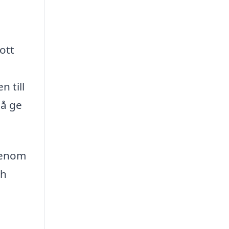
ott
n till
så ge
Genom
ch