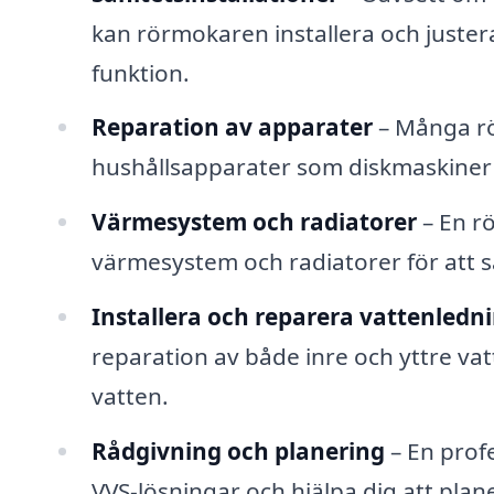
kan rörmokaren installera och justera
funktion.
Reparation av apparater
– Många rö
hushållsapparater som diskmaskiner o
Värmesystem och radiatorer
– En rö
värmesystem och radiatorer för att s
Installera och reparera vattenledn
reparation av både inre och yttre vatte
vatten.
Rådgivning och planering
– En prof
VVS-lösningar och hjälpa dig att pla