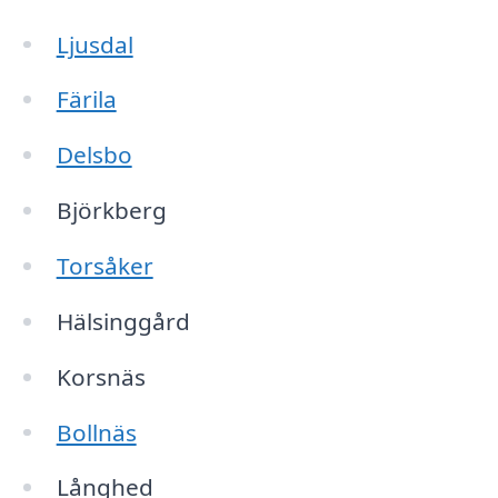
Ljusdal
Färila
Delsbo
Björkberg
Torsåker
Hälsinggård
Korsnäs
Bollnäs
Långhed