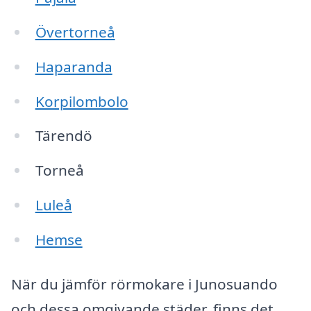
Övertorneå
Haparanda
Korpilombolo
Tärendö
Torneå
Luleå
Hemse
När du jämför rörmokare i Junosuando
och dessa omgivande städer, finns det