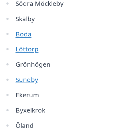
Södra Möckleby
Skälby
Boda
Löttorp
Grönhögen
Sundby
Ekerum
Byxelkrok
Öland