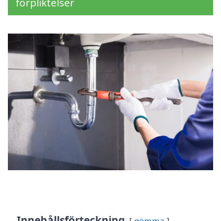
förpliktelser
Innehållsförteckning
gömma