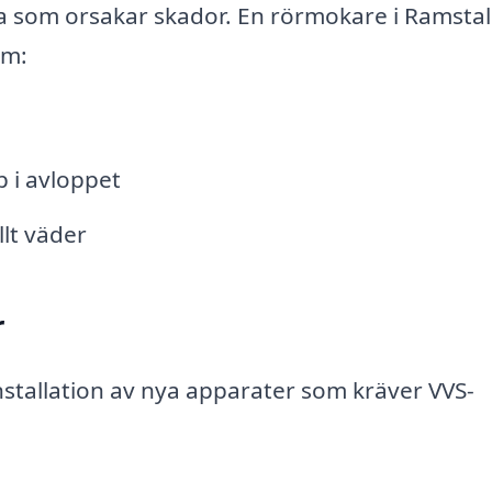
äcka som orsakar skador. En rörmokare i Ramsta
om:
 i avloppet
lt väder
r
nstallation av nya apparater som kräver VVS-