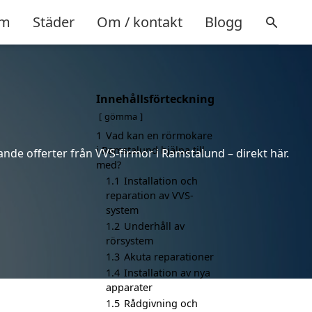
m
Städer
Om / kontakt
Blogg
Innehållsförteckning
gömma
1
Vad kan en rörmokare
i Ramstalund hjälpa till
nde offerter från VVS-firmor i Ramstalund – direkt här.
med?
1.1
Installation och
reparation av VVS-
system
1.2
Underhåll av
rörsystem
1.3
Akuta reparationer
1.4
Installation av nya
apparater
1.5
Rådgivning och