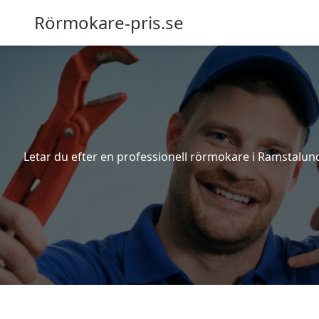
Rörmokare-pris.se
Letar du efter en professionell rörmokare i Ramstalund