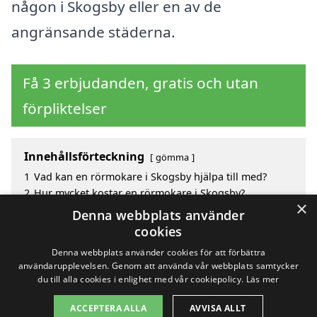
någon i Skogsby eller en av de
angränsande städerna.
Få 3 erbjudanden, gratis och utan
förpliktelser
Innehållsförteckning
gömma
1
Vad kan en rörmokare i Skogsby hjälpa till med?
2
Hur mycket kostar en rörmokare i Skogsby?
×
3
Fördelar med att välja rörmokare i Skogsby
Denna webbplats använder
4
Sök efter en skicklig rörmokare i de omgivande
cookies
städerna Skogsby
Denna webbplats använder cookies för att förbättra
användarupplevelsen. Genom att använda vår webbplats samtycker
du till alla cookies i enlighet med vår cookiepolicy.
Läs mer
Copyright 2026 - Pilanto Aps
ACCEPTERA ALLA
AVVISA ALLT