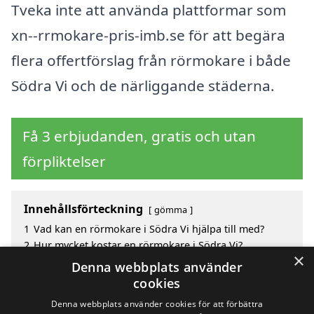
Tveka inte att använda plattformar som
xn--rrmokare-pris-imb.se för att begära
flera offertförslag från rörmokare i både
Södra Vi och de närliggande städerna.
Få 3 erbjudanden, gratis och utan
förpliktelser
Innehållsförteckning
gömma
1
Vad kan en rörmokare i Södra Vi hjälpa till med?
2
Hur mycket kostar en rörmokare i Södra Vi?
×
3
Fördelar med att välja rörmokare i Södra Vi
Denna webbplats använder
4
Sök efter en skicklig rörmokare i de omgivande
cookies
städerna Södra Vi
Denna webbplats använder cookies för att förbättra