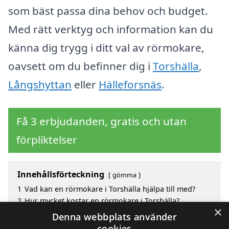
som bäst passa dina behov och budget.
Med rätt verktyg och information kan du
känna dig trygg i ditt val av rörmokare,
oavsett om du befinner dig i
Torshälla
,
Långshyttan
eller
Hälleforsnäs
.
Få 3 erbjudanden, gratis och utan
förpliktelser
Innehållsförteckning
gömma
1
Vad kan en rörmokare i Torshälla hjälpa till med?
2
Hur mycket kostar en rörmokare i Torshälla?
×
3
Fördelar med att välja rörmokare i Torshälla
Denna webbplats använder
4
Sök efter en skicklig rörmokare i de omgivande
cookies