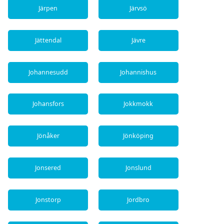
Järpen
Järvsö
Jättendal
Jävre
Johannesudd
Johannishus
Johansfors
Jokkmokk
Jönåker
Jönköping
Jonsered
Jonslund
Jonstorp
Jordbro