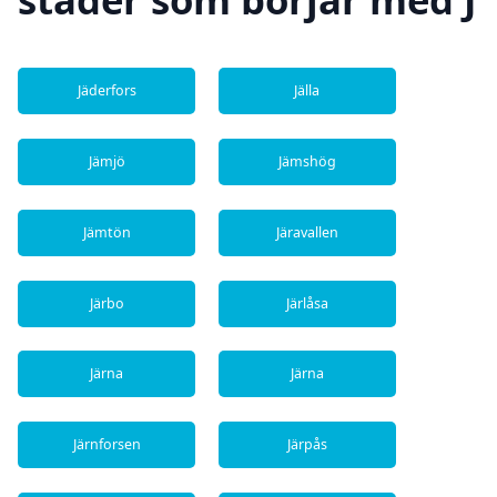
Jäderfors
Jälla
Jämjö
Jämshög
Jämtön
Järavallen
Järbo
Järlåsa
Järna
Järna
Järnforsen
Järpås