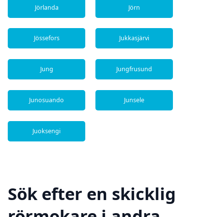
Jörlanda
Jörn
Jössefors
Jukkasjärvi
Jung
Jungfrusund
Junosuando
Junsele
Juoksengi
Sök efter en skicklig
rörmokare i andra