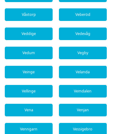
Våxtorp
Veberöd
Veddige
Vedevåg
Vedum
Vegby
Veinge
Velanda
Vellinge
Vemdalen
Vena
Venjan
Venngarn
Vessigebro