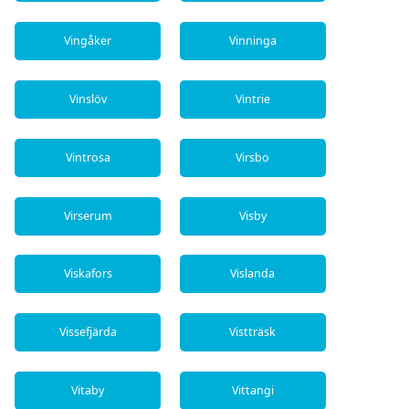
Vingåker
Vinninga
Vinslöv
Vintrie
Vintrosa
Virsbo
Virserum
Visby
Viskafors
Vislanda
Vissefjärda
Vistträsk
Vitaby
Vittangi