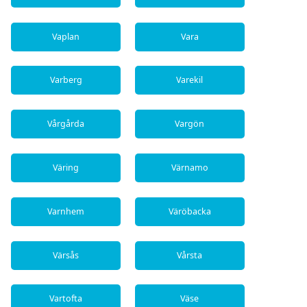
Vaplan
Vara
Varberg
Varekil
Vårgårda
Vargön
Väring
Värnamo
Varnhem
Väröbacka
Värsås
Vårsta
Vartofta
Väse