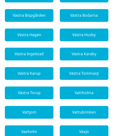
Västra Bispgården
Västra Bodarna
Västra Hagen
Västra Husby
Västra Ingelstad
Västra Karaby
Västra Karup
Västra Tommarp
Västra Torup
Vattholma
Vattjom
Vattubrinken
Vaxholm
Växjö