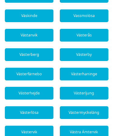
Väskinde
Vassmolösa
Västanvik
Västerås
Västerberg
Västerby
Västerfärnebo
Västerhaninge
Västerhejde
Västerljung
Västerlösa
Västermyckeläng
Västervik
Västra Ämtervik