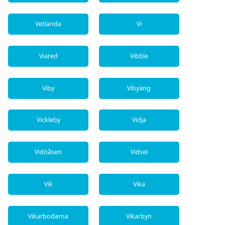
Vetlanda
Vi
Viared
Vibble
Viby
Vibyäng
Vickleby
Vidja
Vidöåsen
Vidsel
Vik
Vika
Vikarbodarna
Vikarbyn