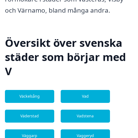
och Värnamo, bland många andra.
Översikt över svenska
städer som börjar med
V
Väckelsång
Vad
Väderstad
Vadstena
Väggarp
Vaggeryd