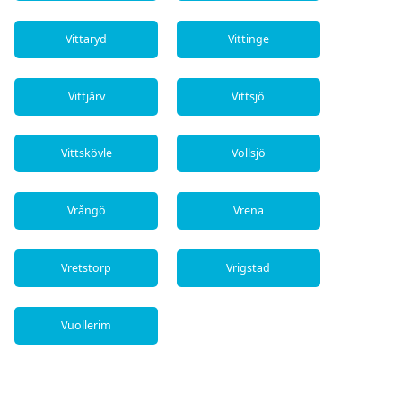
Vittaryd
Vittinge
Vittjärv
Vittsjö
Vittskövle
Vollsjö
Vrångö
Vrena
Vretstorp
Vrigstad
Vuollerim