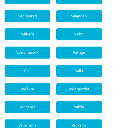
Vagnhärad
Väländan
Vålberg
Valbo
Valdemarsvik
Valinge
Valje
Valla
Vallåkra
Vallargärdet
Vallberga
Vallda
Vallentuna
Vallkärra