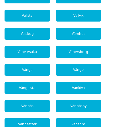
Vallsta
Vallvik
Valskog
Våmhus
Väne-Åsaka
Vänersborg
Vånga
Vänge
Vångelsta
Vankiva
Vännäs
Vännäsby
Vannsätter
Vansbro