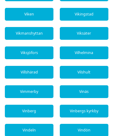
Viken
Vikingstad
Vikmanshyttan
Viksäter
Viksjöfors
Vilhelmina
Villshärad
Vilshult
Vimmerby
Vinäs
Vinberg
Vinbergs kyrkby
Vindeln
Vindön