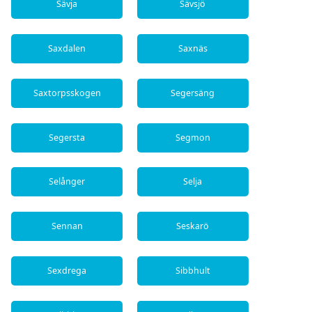
Sävja
Sävsjö
Saxdalen
Saxnäs
Saxtorpsskogen
Segersäng
Segersta
Segmon
Selånger
Selja
Sennan
Seskarö
Sexdrega
Sibbhult