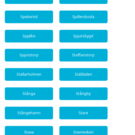
Spekeröd
Spillersboda
Spjälkö
Spjutsbygd
Spjutstorp
Staffanstorp
Stallarholmen
Ställdalen
Stånga
Stångby
Stångehamn
Stare
Stava
Stavreviken