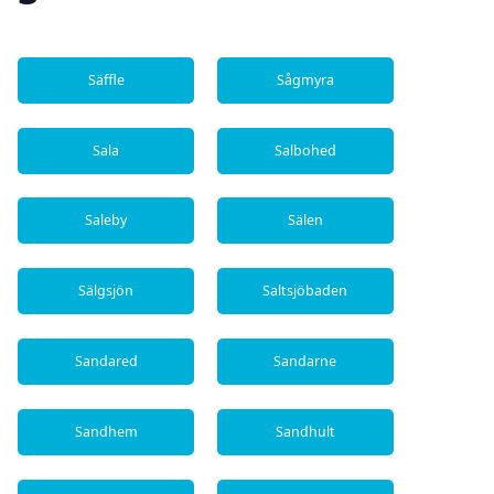
Säffle
Sågmyra
Sala
Salbohed
Saleby
Sälen
Sälgsjön
Saltsjöbaden
Sandared
Sandarne
Sandhem
Sandhult