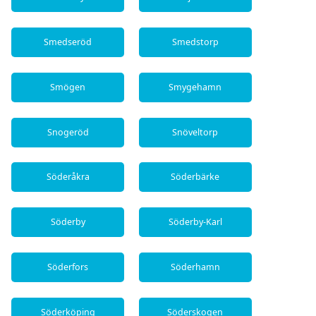
Smedseröd
Smedstorp
Smögen
Smygehamn
Snogeröd
Snöveltorp
Söderåkra
Söderbärke
Söderby
Söderby-Karl
Söderfors
Söderhamn
Söderköping
Söderskogen