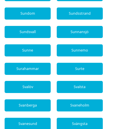
Sundom
Sundsstrand
Sundsvall
Sunnansjö
Sunne
Sunnemo
Surahammar
Surte
Svalöv
Svalsta
Svanberga
Svaneholm
Svanesund
Svängsta