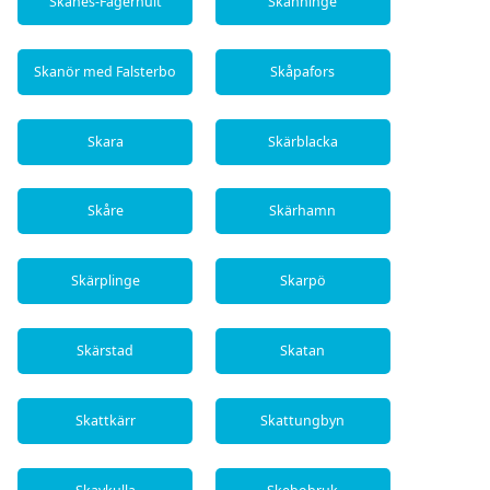
Skånes-Fagerhult
Skänninge
Skanör med Falsterbo
Skåpafors
Skara
Skärblacka
Skåre
Skärhamn
Skärplinge
Skarpö
Skärstad
Skatan
Skattkärr
Skattungbyn