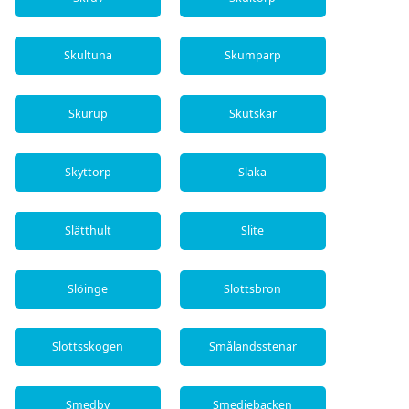
Skultuna
Skumparp
Skurup
Skutskär
Skyttorp
Slaka
Slätthult
Slite
Slöinge
Slottsbron
Slottsskogen
Smålandsstenar
Smedby
Smedjebacken