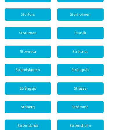
Storfors
Storholmen
Storuman
Storvik
Storvreta
Strålsnäs
Strandskogen
Strängnäs
Strångsjö
Stråssa
Striberg
Strömma
Strömsbruk
Strömsholm