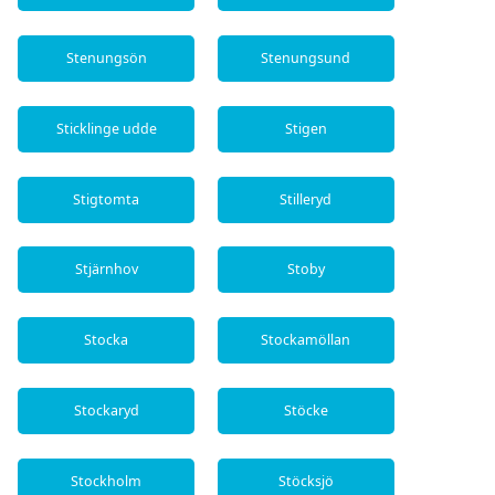
Stenungsön
Stenungsund
Sticklinge udde
Stigen
Stigtomta
Stilleryd
Stjärnhov
Stoby
Stocka
Stockamöllan
Stockaryd
Stöcke
Stockholm
Stöcksjö