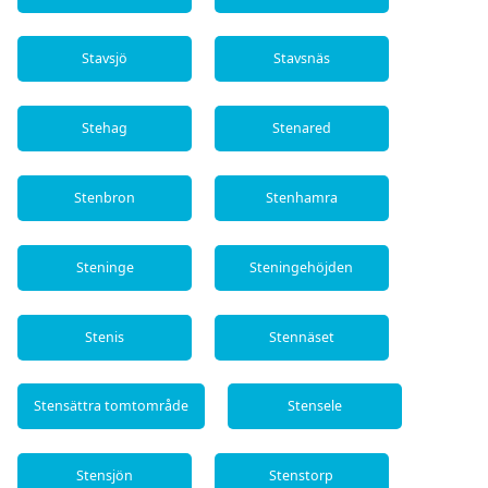
Stavsjö
Stavsnäs
Stehag
Stenared
Stenbron
Stenhamra
Steninge
Steningehöjden
Stenis
Stennäset
Stensättra tomtområde
Stensele
Stensjön
Stenstorp