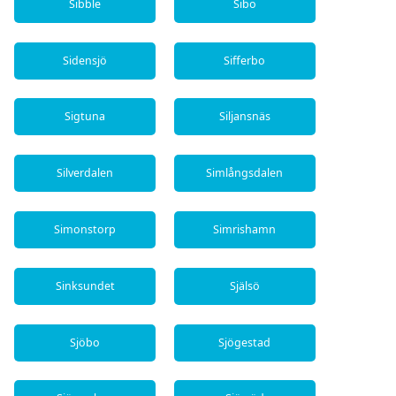
Sibble
Sibo
Sidensjö
Sifferbo
Sigtuna
Siljansnäs
Silverdalen
Simlångsdalen
Simonstorp
Simrishamn
Sinksundet
Själsö
Sjöbo
Sjögestad