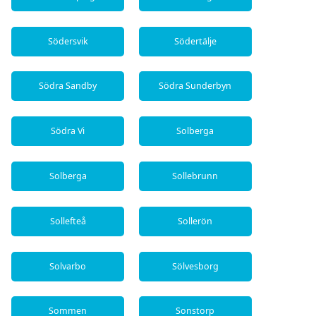
Södersvik
Södertälje
Södra Sandby
Södra Sunderbyn
Södra Vi
Solberga
Solberga
Sollebrunn
Sollefteå
Sollerön
Solvarbo
Sölvesborg
Sommen
Sonstorp