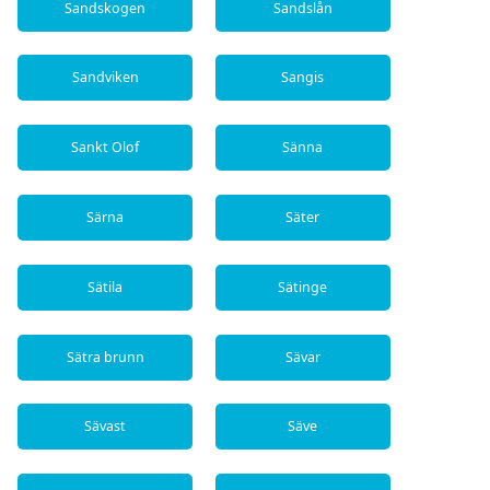
Sandskogen
Sandslån
Sandviken
Sangis
Sankt Olof
Sänna
Särna
Säter
Sätila
Sätinge
Sätra brunn
Sävar
Sävast
Säve