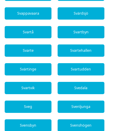
Svappavaara
Svärdsjö
Svartå
Svartbyn
Svarte
Svartehallen
Svärtinge
Svartudden
Svartvik
Svedala
Sveg
Svenljunga
Svensbyn
Svenshögen