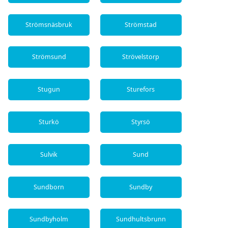
Strömsnäsbruk
Strömstad
Strömsund
Strövelstorp
Stugun
Sturefors
Sturkö
Styrsö
Sulvik
Sund
Sundborn
Sundby
Sundbyholm
Sundhultsbrunn