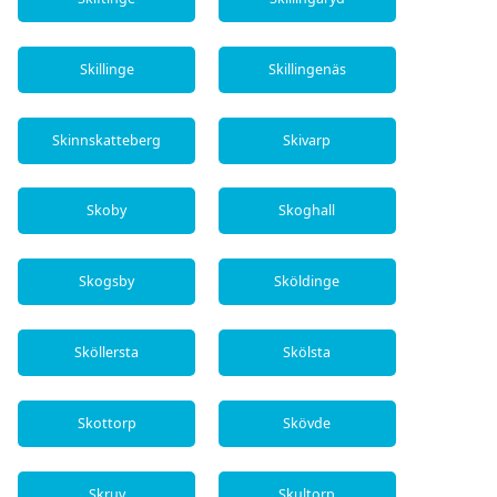
Skillinge
Skillingenäs
Skinnskatteberg
Skivarp
Skoby
Skoghall
Skogsby
Sköldinge
Sköllersta
Skölsta
Skottorp
Skövde
Skruv
Skultorp