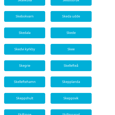
Skavkulla
Skebobruk
Skebokvarn
Skeda udde
Skedala
Skede
Skedvi kyrkby
Skee
Skegrie
Skellefteå
Skelleftehamn
Skepplanda
Skeppshult
Skeppsvik
Skiftinge
Skillingaryd