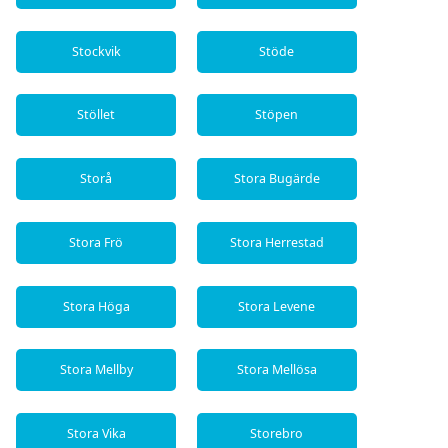
Stockvik
Stöde
Stöllet
Stöpen
Storå
Stora Bugärde
Stora Frö
Stora Herrestad
Stora Höga
Stora Levene
Stora Mellby
Stora Mellösa
Stora Vika
Storebro