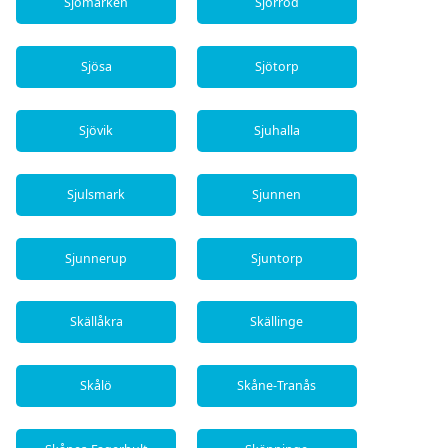
Sjömarken
Sjörröd
Sjösa
Sjötorp
Sjövik
Sjuhalla
Sjulsmark
Sjunnen
Sjunnerup
Sjuntorp
Skällåkra
Skällinge
Skålö
Skåne-Tranås