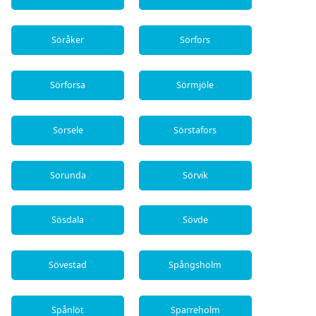
Söråker
Sörfors
Sörforsa
Sörmjöle
Sorsele
Sörstafors
Sorunda
Sörvik
Sösdala
Sövde
Sövestad
Spångsholm
Spånlöt
Sparreholm